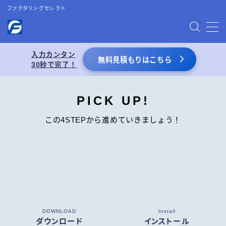
ファクタリングセレクト
MENU
入力カンタン
無料見積もりはこちら
30秒で完了！
お問い合わせ
プライバシーポリシー
PICK UP!
この4STEPから進めていきましょう！
特定商取引法表記
運営者情報
あわせて読みたい
【2026年8月最新】ファクタリング業者一覧
DOWNLOAD
Install
（66選）
ダウンロード
インストール