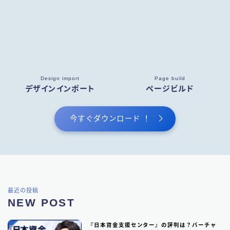
関東地方のファクタリング会社
199
東京都のファクタリング会社
193
埼玉県のファクタリング会社
5
Design import
Page build
近畿地方のファクタリング会社
13
デザインインポート
ページビルド
大阪府のファクタリング会社
13
今すぐダウンロード ！
九州地方のファクタリング会社
10
福岡県のファクタリング会社
9
北海道・東北地方のファクタリング会社
7
中部地方・東海地方のファクタリング会社
5
最近の投稿
NEW POST
四国地方のファクタリング会社
1
『日本資金支援センター』の評判は？バーチャ