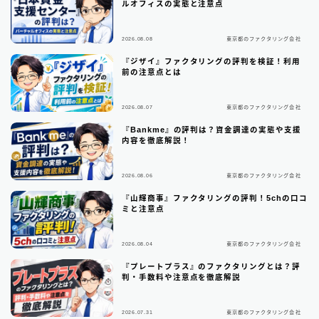
ルオフィスの実態と注意点
請求書カード払い
2
ファクタリング基礎知識
2026.08.08
東京都のファクタリング会社
66
『ジザイ』ファクタリングの評判を検証！利用
前の注意点とは
▼
無料の見積もりがオススメ
2026.08.07
東京都のファクタリング会社
『Bankme』の評判は？資金調達の実態や支援
内容を徹底解説！
2026.08.06
東京都のファクタリング会社
『山輝商事』ファクタリングの評判！5chの口コ
ミと注意点
2026.08.04
東京都のファクタリング会社
『プレートプラス』のファクタリングとは？評
判・手数料や注意点を徹底解説
2026.07.31
東京都のファクタリング会社