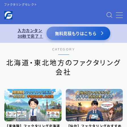
ファクタリングセレクト
MENU
入力カンタン
無料見積もりはこちら
30秒で完了！
お問い合わせ
CATEGORY
プライバシーポリシー
北海道・東北地方のファクタリング
特定商取引法表記
会社
運営者情報
あわせて読みたい
【2026年8月最新】ファクタリング業者一覧
（66選）
【実体験】ファクタリング北海道
【仙台】ファクタリングおすすめ