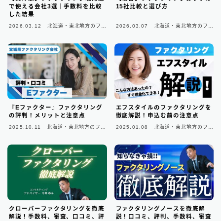
で使える会社3選｜手数料を比較
15社比較と選び方
した結果
関東地方のファクタリング会社
200
2026.03.12
北海道・東北地方のファ
2026.03.07
北海道・東北地方のファ
クタリング会社
クタリング会社
東京都のファクタリング会社
194
埼玉県のファクタリング会社
5
近畿地方のファクタリング会社
13
大阪府のファクタリング会社
13
『Eファクター』ファクタリング
エフスタイルのファクタリングを
の評判！メリットと注意点
徹底解説！申込む前の注意点
九州地方のファクタリング会社
10
2025.10.11
北海道・東北地方のファ
2025.01.08
北海道・東北地方のファ
クタリング会社
クタリング会社
福岡県のファクタリング会社
9
北海道・東北地方のファクタリング会社
7
中部地方・東海地方のファクタリング会社
5
四国地方のファクタリング会社
1
クローバーファクタリングを徹底
ファクタリングノースを徹底解
解説！手数料、審査、口コミ、評
説！口コミ、評判、手数料、審査