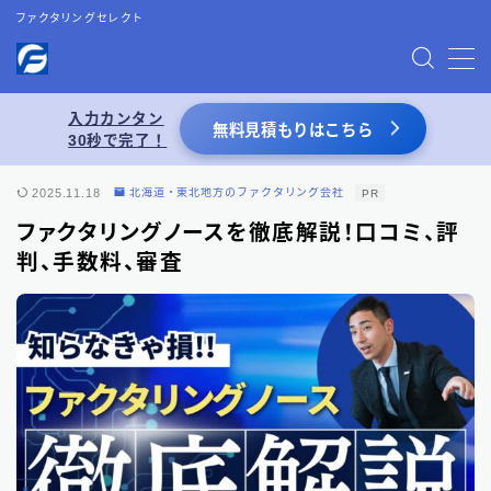
ファクタリングセレクト
MENU
入力カンタン
無料見積もりはこちら
30秒で完了！
お問い合わせ
2025.11.18
北海道・東北地方のファクタリング会社
PR
プライバシーポリシー
ファクタリングノースを徹底解説！口コミ、評
判、手数料、審査
特定商取引法表記
運営者情報
あわせて読みたい
【2026年8月最新】ファクタリング業者一覧
（66選）