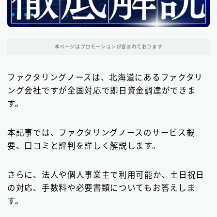
関東地方のファクタリング会社
200
東京都のファクタリング会社
194
本ページはプロモーションが含まれております
埼玉県のファクタリング会社
5
ファクタリングノースは、北海道にあるファクタリ
近畿地方のファクタリング会社
13
ング会社ですが全国対応で即日資金調達ができま
大阪府のファクタリング会社
13
す。
九州地方のファクタリング会社
10
本記事では、ファクタリングノースのサービス概
福岡県のファクタリング会社
9
要、口コミと評判を詳しく解説します。
北海道・東北地方のファクタリング会社
7
さらに、法人や個人事業主で利用可能か、土日祝日
中部地方・東海地方のファクタリング会社
5
の対応、手数料や必要書類についてもお答えしま
す。
四国地方のファクタリング会社
1