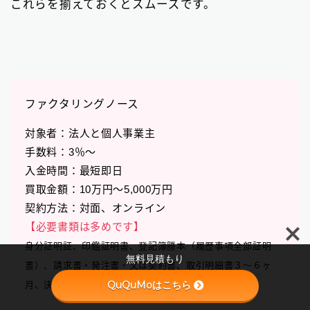
これらを揃えておくとスムーズです。
ファクタリングノース
対象者：法人と個人事業主
手数料：3％〜
入金時間：最短即日
買取金額：10万円〜5,000万円
Follow Me
契約方法：対面、オンライン
【必要書類は多めです】
身分証明証、印鑑証明書、登記簿謄本（履歴事項全部証明
無料見積もり
書）、請求書・発注書・又は契約書、取引明細書３～６ヶ
QuQuMoはこちら
月、決算書2期～3期、納税証明書または領収書