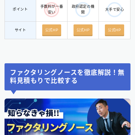
手数料が一番
政府認定の機
ポイント
大手で安心
安い
関
サイト
公式HP
公式HP
公式HP
ファクタリングノースを徹底解説！無
料見積もりで比較する