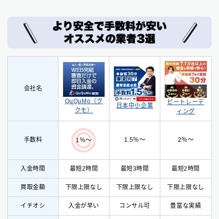
会社名
QuQuMo（ク
ビートレーデ
日本中小企業
クモ）
ィング
手数料
1.5％〜
2％〜
1％〜
入金時間
最短2時間
最短3時間
最短2時間
買取金額
下限上限なし
下限上限なし
下限上限なし
イチオシ
入
金が早い
コンサル可
豊富な実績