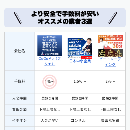
会社名
QuQuMo（ク
ビートレーデ
日本中小企業
クモ）
ィング
手数料
1.5％〜
2％〜
1％〜
入金時間
最短2時間
最短3時間
最短2時間
買取金額
下限上限なし
下限上限なし
下限上限なし
イチオシ
入
金が早い
コンサル可
豊富な実績