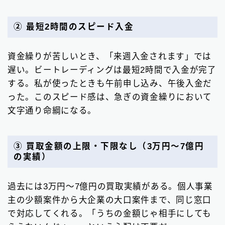
② 最短2時間のスピード入金
資金繰りが苦しいとき、「来週入金されます」では
遅い。ビートレーディングは最短2時間で入金が完了
する。私が使ったときも午前申し込み、午後入金だ
った。このスピード感は、急ぎの資金繰りにおいて
文字通り命綱になる。
③ 買取金額の上限・下限なし（3万円〜7億円
Follow Me
の実績）
過去には3万円〜7億円の買取実績がある。個人事業
主の少額案件から大企業の大口案件まで、同じ窓口
で対応してくれる。「うちの金額じゃ相手にしても