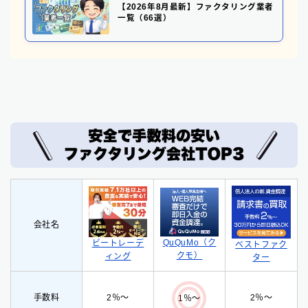
【2026年8月最新】ファクタリング業者
一覧（66選）
会社名
QuQuMo（ク
ビートレーデ
ベストファク
クモ）
ィング
ター
手数料
2％〜
2％〜
1％〜