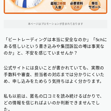
関東地方のファクタリング会社
199
東京都のファクタリング会社
193
本ページはプロモーションが含まれております
埼玉県のファクタリング会社
5
「ビートレーディングは本当に安全なのか」「5chに
近畿地方のファクタリング会社
13
ある怪しいという書き込みや集団訴訟の噂は事実な
大阪府のファクタリング会社
13
のか」と、不安を感じていませんか？
九州地方のファクタリング会社
10
公式サイトには良いことが書かれていても、実際の
福岡県のファクタリング会社
9
手数料や審査、担当者の対応までは分かりにくいた
北海道・東北地方のファクタリング会社
め、申し込みをためらう気持ちはよく分かります。
7
中部地方・東海地方のファクタリング会社
5
私も以前は、匿名の口コミを読み続けるばかりで、
どの情報を信じればよいのか判断できませんでし
四国地方のファクタリング会社
1
た。