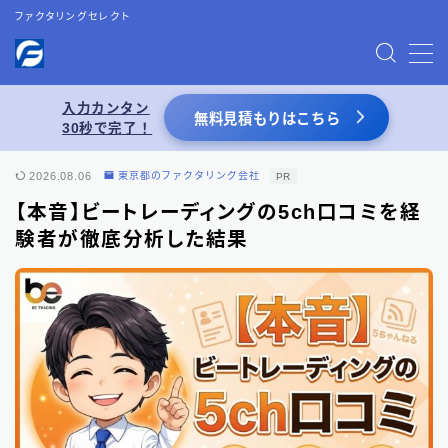
ファクタリングセレクト
MENU
入力カンタン
無料見積もりはこちら
30秒で完了！
お問い合わせ
2026.08.06
東京都のファクタリング会社
PR
プライバシーポリシー
【本音】ビートレーディングの5ch口コミを経
験者が徹底分析した結果
特定商取引法表記
運営者情報
あわせて読みたい
【2026年8月最新】ファクタリング業者一覧
（66選）