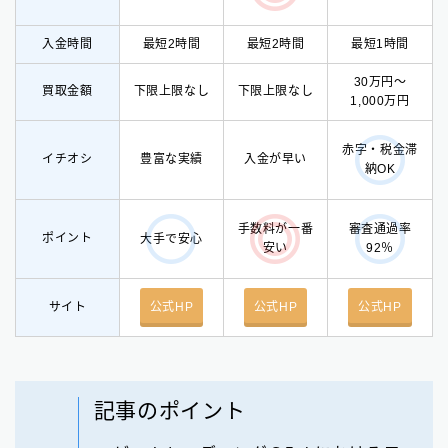
入金時間
最短2時間
最短2時間
最短1時間
30万円〜
買取金額
下限上限なし
下限上限なし
1,000万円
赤字・税金滞
イチオシ
豊富な実績
入
金が早い
納OK
手数料が一番
審査通過率
ポイント
大手で安心
安い
92％
サイト
公式HP
公式HP
公式HP
記事のポイント