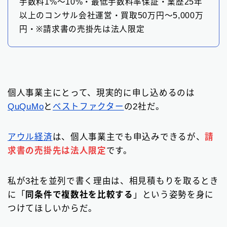
手数料1%〜10%・最低手数料率保証・業歴25年
以上のコンサル会社運営・買取50万円〜5,000万
円・※請求書の売掛先は法人限定
個人事業主にとって、現実的に申し込めるのは
QuQuMo
と
ベストファクター
の2社だ。
アウル経済
は、個人事業主でも申込みできるが、
請
求書の売掛先は法人限定
です。
私が3社を並列で書く理由は、相見積もりを取るとき
に「
同条件で複数社を比較する
」という姿勢を身に
つけてほしいからだ。