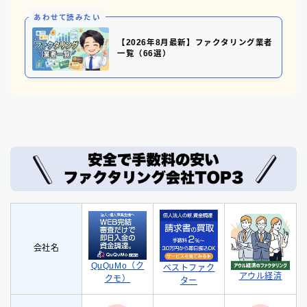
あわせて読みたい
【2026年8月最新】ファクタリング業者
一覧（66選）
会社名
QuQuMo（ク
ベストファク
アウル経済
クモ）
ター