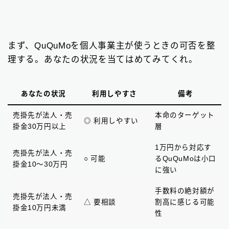
まず、QuQuMoを個人事業主が使うときの可否を整
理する。あなたの状況を当てはめてみてくれ。
あなたの状況
利用しやすさ
備考
売掛先が法人・売
本命のターゲット
◎ 利用しやすい
掛金30万円以上
層
1万円から対応す
売掛先が法人・売
○ 可能
るQuQuMoは小口
掛金10〜30万円
に強い
手数料の絶対額が
売掛先が法人・売
△ 要相談
割高に感じる可能
掛金10万円未満
性