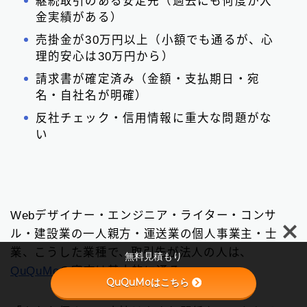
継続取引のある安定先（過去にも何度か入
金実績がある）
売掛金が30万円以上（小額でも通るが、心
理的安心は30万円から）
請求書が確定済み（金額・支払期日・宛
名・自社名が明確）
反社チェック・信用情報に重大な問題がな
い
Follow Me
Webデザイナー・エンジニア・ライター・コンサ
ル・建設業の一人親方・運送業の個人事業主・士
業、こうした業種で、取引先が法人の人は、
無料見積もり
QuQuMo
の審査は基本的に通る。
QuQuMoはこちら