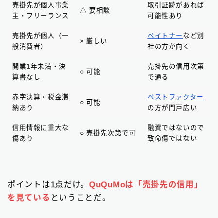
売掛先が個人事業
取引証跡があれば
△ 要相談
主・フリーランス
可能性あり
売掛先が個人（一
ペイトナー
など別
× 厳しい
般消費者）
社の方が向く
開業1年未満・決
売掛先の信用次第
○ 可能
算書なし
で通る
赤字決算・税金滞
ベストファクター
○ 可能
納あり
の方が門戸広い
信用情報に重大な
融資ではないので
○ 売掛先次第で可
傷あり
致命傷ではない
ポイントは1点だけ。
QuQuMoは「売掛先の信用」
を見ている
ということだ。