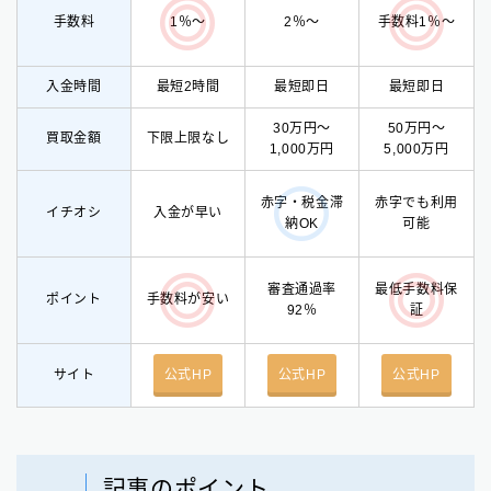
手数料
2％〜
1％〜
手数料1％〜
入金時間
最短2時間
最短即日
最短即日
30万円〜
50万円〜
買取金額
下限上限なし
1,000万円
5,000万円
赤字・税金滞
赤字でも利用
イチオシ
入
金が早い
納OK
可能
審査通過率
最低手数料保
ポイント
手数料が安い
92％
証
サイト
公式HP
公式HP
公式HP
記事のポイント