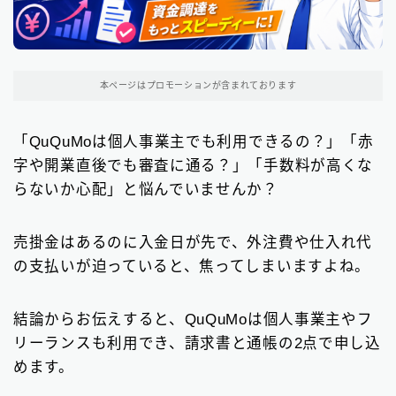
関東地方のファクタリング会社
200
東京都のファクタリング会社
194
本ページはプロモーションが含まれております
埼玉県のファクタリング会社
5
「QuQuMoは個人事業主でも利用できるの？」「赤
近畿地方のファクタリング会社
13
字や開業直後でも審査に通る？」「手数料が高くな
大阪府のファクタリング会社
13
らないか心配」と悩んでいませんか？
九州地方のファクタリング会社
10
売掛金はあるのに入金日が先で、外注費や仕入れ代
福岡県のファクタリング会社
9
の支払いが迫っていると、焦ってしまいますよね。
北海道・東北地方のファクタリング会社
7
結論からお伝えすると、QuQuMoは個人事業主やフ
中部地方・東海地方のファクタリング会社
5
リーランスも利用でき、請求書と通帳の2点で申し込
めます。
四国地方のファクタリング会社
1