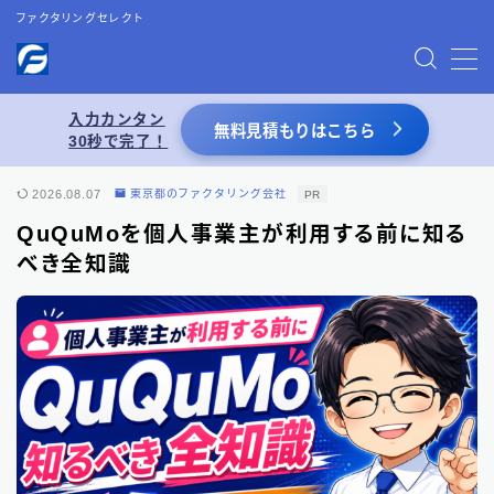
ファクタリングセレクト
MENU
入力カンタン
無料見積もりはこちら
30秒で完了！
お問い合わせ
2026.08.07
東京都のファクタリング会社
PR
プライバシーポリシー
QuQuMoを個人事業主が利用する前に知る
べき全知識
特定商取引法表記
運営者情報
あわせて読みたい
【2026年8月最新】ファクタリング業者一覧
（66選）