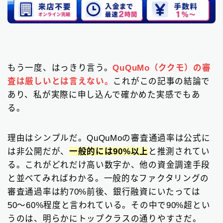
もう一度、はっきり言う。
QuQuMo（ククモ）の審
査は厳しいとは言えない。
これがこの記事の結論で
あり、私が実際に申し込んで確かめた実感でもあ
る。
理由はシンプルだ。QuQuMoの審査通過率は公式に
は非公開だが、
一般的には90%以上
と推測されてい
る。これがどれだけ高い数字か、他の資金調達手段
と並べてみればわかる。一般的なファクタリングの
審査通過率は約70%前後、銀行融資にいたっては
50〜60%程度と言われている。その中で90%超とい
うのは、明らかにトップクラスの通りやすさだ。