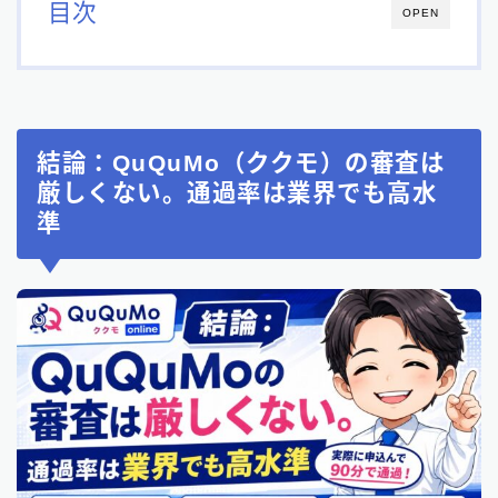
目次
OPEN
結論：QuQuMo（ククモ）の審査は
厳しくない。通過率は業界でも高水
準