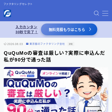
ファクタリングセレクト
MENU
入力カンタン
無料見積もりはこちら
30秒で完了！
お問い合わせ
2026.08.03
東京都のファクタリング会社
PR
プライバシーポリシー
QuQuMoの審査は厳しい？実際に申込んだ
私が90分で通った話
特定商取引法表記
運営者情報
あわせて読みたい
【2026年8月最新】ファクタリング業者一覧
（66選）