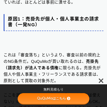
ていれば、ほとんどは事前に潰せる。
原因1：売掛先が個人・個人事業主の請求
書（一発NG）
これは「審査落ち」というより、審査以前の規約上
のNG条件だ。QuQuMoが買い取れるのは、
売掛先
（請求先）が法人である債権
に限られる。売掛先が
Follow Me
個人や個人事業主・フリーランスである請求書は、
原則として買取の対象外だ。
無料見積もり
ここを誤解している人が多い。「個人事業主は使え
QuQuMoはこちら
ない」のではなく、「申込者は個人事業主でもOK。