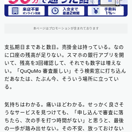
関東地方のファクタリング会社
200
東京都のファクタリング会社
194
本ページはプロモーションが含まれております
埼玉県のファクタリング会社
5
支払期日まであと数日。売掛金は持っている。なの
近畿地方のファクタリング会社
13
に口座の残高が足りない。スマホの銀行アプリを開
大阪府のファクタリング会社
13
いて、残高を3回確認して、それでも数字は増えな
い。「QuQuMo 審査厳しい」そう検索窓に打ち込ん
九州地方のファクタリング会社
10
だあなたは、たぶん今、そういう場所に立ってい
福岡県のファクタリング会社
9
る。
北海道・東北地方のファクタリング会社
7
気持ちはわかる。痛いほどわかる。せっかく良さそ
中部地方・東海地方のファクタリング会社
5
うなサービスを見つけても、「申し込んで審査に落
ちたら、次の手を打つ時間がない」と思うと、最後
四国地方のファクタリング会社
1
の一歩が踏み出せない。その不安、放っておけない