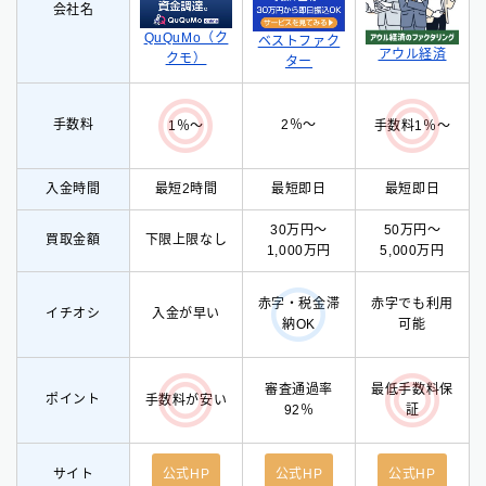
会社名
QuQuMo（ク
ベストファク
アウル経済
クモ）
ター
手数料
2％〜
1％〜
手数料1％〜
入金時間
最短2時間
最短即日
最短即日
30万円〜
50万円〜
買取金額
下限上限なし
1,000万円
5,000万円
赤字・税金滞
赤字でも利用
イチオシ
入
金が早い
納OK
可能
審査通過率
最低手数料保
ポイント
手数料が安い
92％
証
サイト
公式HP
公式HP
公式HP