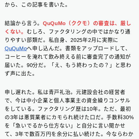
請求書カード払い
から、この記事を書いた。
2
ファクタリング基礎知識
66
結論から言う。
QuQuMo（ククモ）の審査は、厳し
くない。
むしろ、ファクタリングの中ではかなり通
りやすい部類だ。私自身、2025年2月に実際に
▼
無料の見積もりがオススメ
QuQuMo
へ申し込んだ。書類をアップロードして、
コーヒーを淹れて飲み終える前に審査完了の通知が
届いた。90分だ。「え、もう終わったの？」と思わ
ず声に出た。
申し遅れた。私は青戸礼治。元建設会社の経営者
で、今は中小企業と個人事業主の資金繰りコンサル
をしている。ファクタリング歴は10年。ただ、最初
の3年は悪質業者にカモられ続けた口だ。手数料30%
を「急いでるから仕方ない」と自分に言い聞かせ
て、3年で数百万円を余分に払い続けた。今ならわか