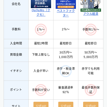
会社名
QuQuMo（ク
ベストファク
アウル経済
クモ）
ター
手数料
2％〜
1％〜
手数料1％〜
入金時間
最短2時間
最短即日
最短即日
30万円〜
50万円〜
買取金額
下限上限なし
1,000万円
5,000万円
赤字・税金滞
赤字でも利用
イチオシ
入
金が早い
納OK
可能
審査通過率
最低手数料保
ポイント
手数料が安い
92％
証
サイト
公式HP
公式HP
公式HP