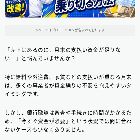
関東地方のファクタリング会社
200
東京都のファクタリング会社
194
本ページはプロモーションが含まれております
埼玉県のファクタリング会社
5
「売上はあるのに、月末の支払い資金が足りな
近畿地方のファクタリング会社
13
い…」と悩んでいませんか？
大阪府のファクタリング会社
13
九州地方のファクタリング会社
特に給料や外注費、家賃などの支払いが重なる月末
10
は、多くの事業者が資金繰りの不安を抱えやすいタ
福岡県のファクタリング会社
9
イミングです。
北海道・東北地方のファクタリング会社
7
しかし、銀行融資は審査や手続きに時間がかかるた
中部地方・東海地方のファクタリング会社
5
め、「今すぐ資金が必要」という状況では間に合わ
ないケースも少なくありません。
四国地方のファクタリング会社
1