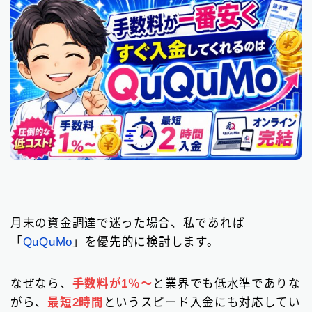
月末の資金調達で迷った場合、私であれば
「
QuQuMo
」を優先的に検討します。
なぜなら、
手数料が1％〜
と業界でも低水準でありな
がら、
最短2時間
というスピード入金にも対応してい