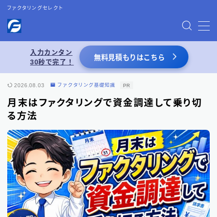
ファクタリングセレクト
MENU
入力カンタン
無料見積もりはこちら
30秒で完了！
お問い合わせ
2026.08.03
ファクタリング基礎知識
PR
プライバシーポリシー
月末はファクタリングで資金調達して乗り切
る方法
特定商取引法表記
運営者情報
あわせて読みたい
【2026年8月最新】ファクタリング業者一覧
（66選）