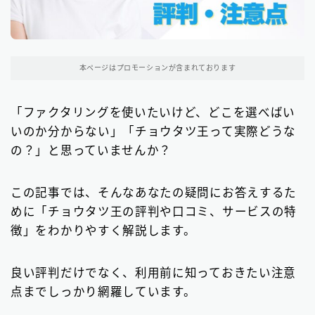
関東地方のファクタリング会社
199
東京都のファクタリング会社
193
本ページはプロモーションが含まれております
埼玉県のファクタリング会社
5
「ファクタリングを使いたいけど、どこを選べばい
近畿地方のファクタリング会社
13
いのか分からない」「チョウタツ王って実際どうな
大阪府のファクタリング会社
13
の？」と思っていませんか？
九州地方のファクタリング会社
10
この記事では、そんなあなたの疑問にお答えするた
福岡県のファクタリング会社
9
めに「チョウタツ王の評判や口コミ、サービスの特
北海道・東北地方のファクタリング会社
徴」をわかりやすく解説します。
7
中部地方・東海地方のファクタリング会社
5
良い評判だけでなく、利用前に知っておきたい注意
点までしっかり網羅しています。
四国地方のファクタリング会社
1