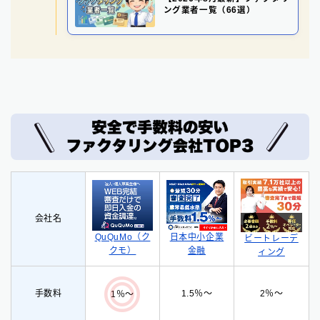
ング業者一覧（66選）
会社名
QuQuMo（ク
日本中小企業
ビートレーデ
クモ）
金融
ィング
手数料
1.5％〜
2％〜
1％〜