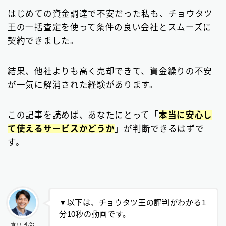
請求書カード払い
2
はじめての資金調達で不安だった私も、チョウタツ
王の一括査定を使って条件の良い会社とスムーズに
ファクタリング基礎知識
66
契約できました。
▼
無料の見積もりがオススメ
結果、他社よりも高く売却できて、資金繰りの不安
が一気に解消された経験があります。
この記事を読めば、あなたにとって「
本当に安心し
て使えるサービスかどうか
」が判断できるはずで
す。
▼以下は、チョウタツ王の評判がわかる1
分10秒の動画です。
青戸 礼治