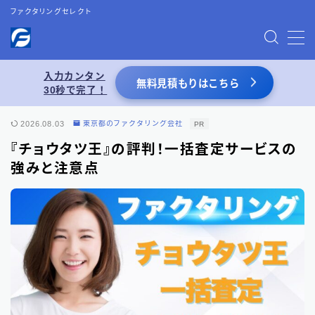
ファクタリングセレクト
MENU
入力カンタン
無料見積もりはこちら
30秒で完了！
お問い合わせ
2026.08.03
東京都のファクタリング会社
PR
プライバシーポリシー
『チョウタツ王』の評判！一括査定サービスの
強みと注意点
特定商取引法表記
運営者情報
あわせて読みたい
【2026年8月最新】ファクタリング業者一覧
（66選）