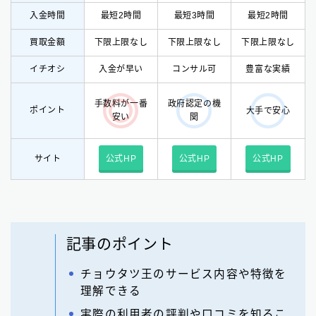
入金時間
最短2時間
最短3時間
最短2時間
買取金額
下限上限なし
下限上限なし
下限上限なし
イチオシ
入
金が早い
コンサル可
豊富な実績
手数料が一番
政府認定の機
ポイント
大手で安心
安い
関
サイト
公式HP
公式HP
公式HP
記事のポイント
チョウタツ王のサービス内容や特徴を
理解できる
実際の利用者の評判や口コミを知るこ