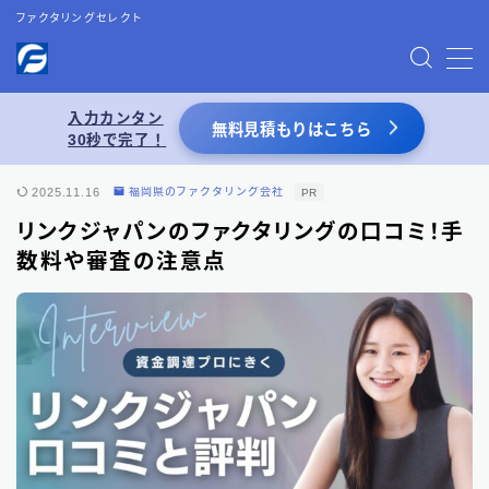
ファクタリングセレクト
MENU
入力カンタン
無料見積もりはこちら
30秒で完了！
お問い合わせ
2025.11.16
福岡県のファクタリング会社
PR
プライバシーポリシー
リンクジャパンのファクタリングの口コミ！手
数料や審査の注意点
特定商取引法表記
運営者情報
あわせて読みたい
【2026年8月最新】ファクタリング業者一覧
（66選）