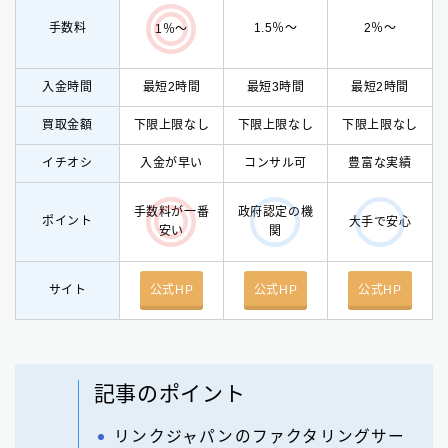
手数料
1.5％〜
2％〜
1％〜
入金時間
最短2時間
最短3時間
最短2時間
買取金額
下限上限なし
下限上限なし
下限上限なし
イチオシ
入
金が早い
コンサル可
豊富な実績
手数料が一番
政府認定の機
ポイント
大手で安心
安い
関
サイト
公式HP
公式HP
公式HP
記事のポイント
リンクジャパンのファクタリングサー