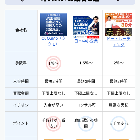
会社名
QuQuMo（ク
ビートレーデ
日本中小企業
クモ）
ィング
手数料
1.5％〜
2％〜
1％〜
入金時間
最短2時間
最短3時間
最短2時間
買取金額
下限上限なし
下限上限なし
下限上限なし
イチオシ
入
金が早い
コンサル可
豊富な実績
手数料が一番
政府認定の機
ポイント
大手で安心
安い
関