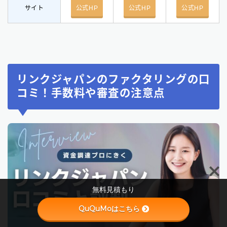
サイト
公式HP
公式HP
公式HP
リンクジャパンのファクタリングの口
コミ！手数料や審査の注意点
Follow Me
無料見積もり
QuQuMoはこちら