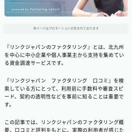
関東地方のファクタリング会社
199
東京都のファクタリング会社
193
本ページはプロモーションが含まれております
埼玉県のファクタリング会社
5
『リンクジャパンのファクタリング』とは、北九州
近畿地方のファクタリング会社
13
を中心に中小企業や個人事業主から支持を集めてい
大阪府のファクタリング会社
13
る資金調達サービスです。
九州地方のファクタリング会社
10
『リンクジャパン ファクタリング 口コミ』を検
福岡県のファクタリング会社
9
索している方にとって、利用前に手数料や審査スピ
北海道・東北地方のファクタリング会社
ード、契約の透明性などを事前に知ることは重要で
7
す。
中部地方・東海地方のファクタリング会社
5
この記事では、リンクジャパンのファクタリング概
四国地方のファクタリング会社
1
要、口コミと評判をもとに、実際の利用者が感じた