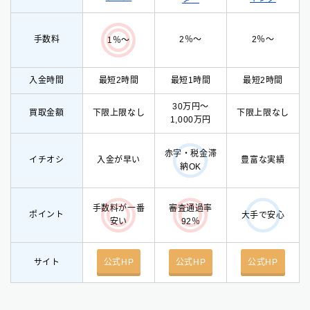
手数料
2％〜
2％〜
1％〜
入金時間
最短2時間
最短1時間
最短2時間
30万円〜
買取金額
下限上限なし
下限上限なし
1,000万円
赤字・税金滞
イチオシ
入
金が早い
豊富な実績
納OK
手数料が一番
審査通過率
ポイント
大手で安心
安い
92％
サイト
公式HP
公式HP
公式HP