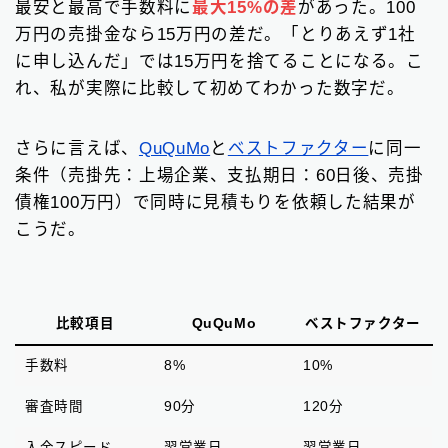
最安と最高で手数料に
最大15%の差
があった。100
万円の売掛金なら15万円の差だ。「とりあえず1社
に申し込んだ」では15万円を捨てることになる。こ
れ、私が実際に比較して初めてわかった数字だ。
さらに言えば、
QuQuMo
と
ベストファクター
に同一
条件（売掛先：上場企業、支払期日：60日後、売掛
債権100万円）で同時に見積もりを依頼した結果が
こうだ。
比較項目
QuQuMo
ベストファクター
手数料
8%
10%
審査時間
90分
120分
入金スピード
翌営業日
翌営業日