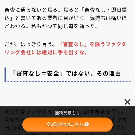
審査に通らないと焦る。焦ると「審査なし・即日振
込」と書いてある業者に目がいく。気持ちは痛いほ
どわかる。私もかつて同じ道を通った。
だが、はっきり言う。
「審査なし」を謳うファクタ
リング会社には絶対に手を出すな。
「審査なし＝安全」ではない、その理由
Follow Me
まともなファクタリング会社は、必ず審査を行う。
無料見積もり
なぜなら、売掛金を買い取る以上「その売掛金が本
QuQuMoはこちら
当に回収できるか」を確認しないと商売にならない