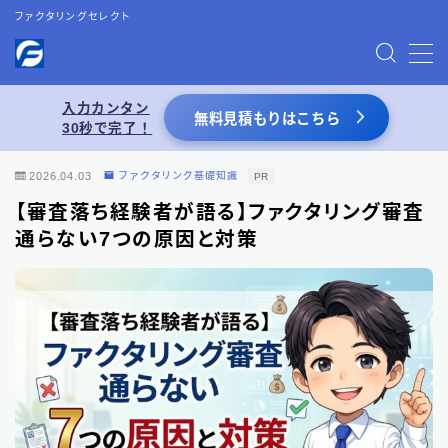
ファクタリングセレクト
MENU
入力カンタン
無料見積もりはこちら
30秒で完了！
お問い合わせ
2026.04.03
ファクタリング基礎知識
PR
プライバシーポリシー
【審査落ち経験者が語る】ファクタリング審査
通らない7つの原因と対策
特定商取引法表記
運営者情報
あわせて読みたい
【2026年8月最新】ファクタリング業者一覧
（66選）