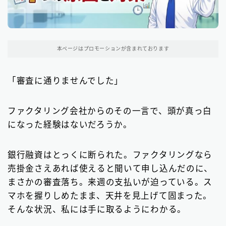
関東地方のファクタリング会社
200
東京都のファクタリング会社
194
本ページはプロモーションが含まれております
埼玉県のファクタリング会社
5
「審査に通りませんでした」
近畿地方のファクタリング会社
13
大阪府のファクタリング会社
13
ファクタリング会社からのその一言で、頭が真っ白
九州地方のファクタリング会社
になった経験はないだろうか。
10
福岡県のファクタリング会社
9
銀行融資はとっくに断られた。ファクタリングなら
北海道・東北地方のファクタリング会社
7
売掛金さえあれば使えると聞いて申し込んだのに、
まさかの審査落ち。来週の支払いが迫っている。ス
中部地方・東海地方のファクタリング会社
5
マホを握りしめたまま、天井を見上げて固まった。
そんな状況、私には手に取るようにわかる。
四国地方のファクタリング会社
1