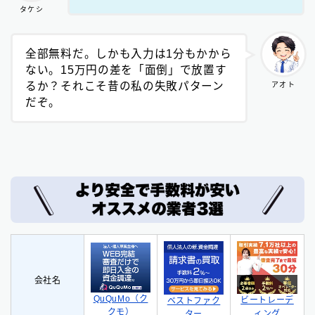
タケシ
全部無料だ。しかも入力は1分もかから
ない。15万円の差を「面倒」で放置す
るか？それこそ昔の私の失敗パターン
アオト
だぞ。
会社名
QuQuMo（ク
ビートレーデ
ベストファク
クモ）
ィング
ター