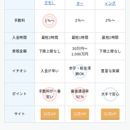
クモ）
ィング
ター
手数料
2％〜
2％〜
1％〜
入金時間
最短2時間
最短1時間
最短2時間
30万円〜
買取金額
下限上限なし
下限上限なし
1,000万円
赤字・税金滞
イチオシ
入
金が早い
豊富な実績
納OK
手数料が一番
審査通過率
ポイント
大手で安心
安い
92％
サイト
公式HP
公式HP
公式HP