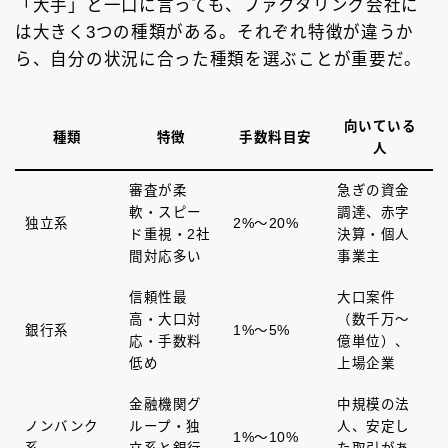
「大手」と一口に言っても、ファクタリング会社に
は大きく3つの種類がある。それぞれ特徴が違うか
ら、自分の状況に合った種類を選ぶことが重要だ。
向いている
種類
特徴
手数料目安
人
審査が柔
急ぎの資金
軟・スピー
調達、赤字
独立系
2%〜20%
ド重視・2社
決算・個人
間対応多い
事業主
信頼性最
大口案件
高・大口対
（数千万〜
銀行系
1%〜5%
応・手数料
億単位）、
低め
上場企業
金融機関グ
中規模の法
ノンバンク
ループ・独
人、安定し
1%〜10%