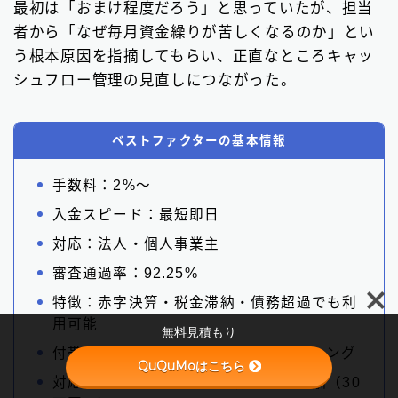
最初は「おまけ程度だろう」と思っていたが、担当
者から「なぜ毎月資金繰りが苦しくなるのか」とい
う根本原因を指摘してもらい、正直なところキャッ
シュフロー管理の見直しにつながった。
ベストファクターの基本情報
手数料：2%〜
入金スピード：最短即日
対応：法人・個人事業主
Follow Me
審査通過率：92.25%
特徴：赤字決算・税金滞納・債務超過でも利
用可能
無料見積もり
付帯サービス：無料の財務コンサルティング
QuQuMoはこちら
対応債権：売掛金・診療報酬・介護報酬（30