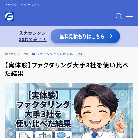
ファクタリングセレクト
MENU
入力カンタン
無料見積もりはこちら
30秒で完了！
お問い合わせ
2026.03.26
ファクタリング基礎知識
PR
プライバシーポリシー
【実体験】ファクタリング大手3社を使い比べ
た結果
特定商取引法表記
運営者情報
あわせて読みたい
【2026年8月最新】ファクタリング業者一覧
（66選）