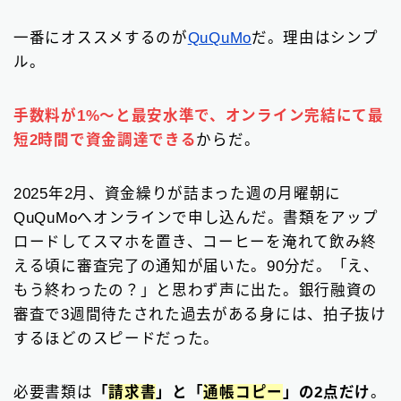
一番にオススメするのが
QuQuMo
だ。理由はシンプ
ル。
手数料が1%〜と最安水準で、オンライン完結にて最
短2時間で資金調達できる
からだ。
2025年2月、資金繰りが詰まった週の月曜朝に
QuQuMoへオンラインで申し込んだ。書類をアップ
ロードしてスマホを置き、コーヒーを淹れて飲み終
える頃に審査完了の通知が届いた。90分だ。「え、
もう終わったの？」と思わず声に出た。銀行融資の
審査で3週間待たされた過去がある身には、拍子抜け
するほどのスピードだった。
必要書類は
「
請求書
」と「
通帳コピー
」の2点だけ
。