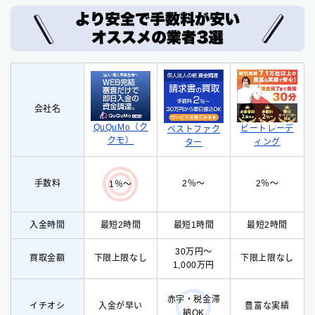
会社名
QuQuMo（ク
ビートレーデ
ベストファク
クモ）
ィング
ター
手数料
2％〜
2％〜
1％〜
入金時間
最短2時間
最短1時間
最短2時間
30万円〜
買取金額
下限上限なし
下限上限なし
1,000万円
赤字・税金滞
イチオシ
入
金が早い
豊富な実績
納OK