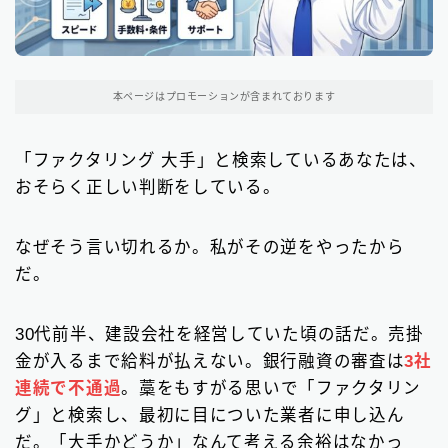
関東地方のファクタリング会社
199
東京都のファクタリング会社
193
本ページはプロモーションが含まれております
埼玉県のファクタリング会社
5
「ファクタリング 大手」と検索しているあなたは、
近畿地方のファクタリング会社
13
おそらく正しい判断をしている。
大阪府のファクタリング会社
13
九州地方のファクタリング会社
なぜそう言い切れるか。私がその逆をやったから
10
だ。
福岡県のファクタリング会社
9
北海道・東北地方のファクタリング会社
7
30代前半、建設会社を経営していた頃の話だ。売掛
金が入るまで給料が払えない。銀行融資の審査は
3社
中部地方・東海地方のファクタリング会社
5
連続で不通過
。藁をもすがる思いで「ファクタリン
グ」と検索し、最初に目についた業者に申し込ん
四国地方のファクタリング会社
1
だ。「大手かどうか」なんて考える余裕はなかっ