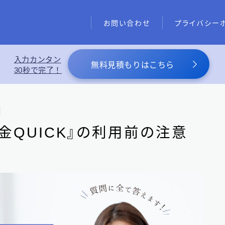
お問い合わせ
プライバシー
入力カンタン
あわせて読みたい
無料見積もりはこちら
30秒で完了！
【2026年8月最新】ファクタリ
入金QUICK』の利用前の注意
関東地方のファクタリング会社
200
東京都のファクタリング会社
194
埼玉県のファクタリング会社
5
近畿地方のファクタリング会社
13
大阪府のファクタリング会社
13