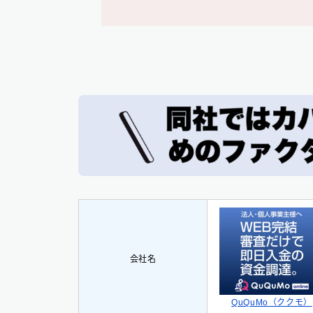
会社名
QuQuMo（ククモ）