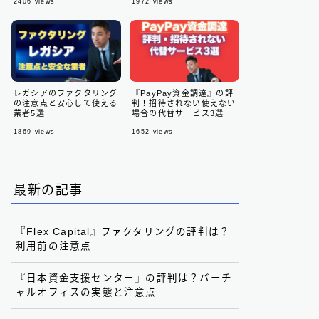
2406
views
1972
views
レガシアのファクタリング
『PayPay資金調達』の評
の注意点と安心して使える
判！招待されない使えない
業者5選
場合の代替サービス3選
1869
views
1652
views
最新の記事
『Flex Capital』ファクタリングの評判は？
利用前の注意点
『日本資金支援センター』の評判は？バーチ
ャルオフィスの実態と注意点