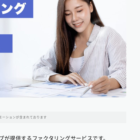
九州地方のファクタリング会社
10
福岡県のファクタリング会社
9
北海道・東北地方のファクタリング会社
7
中部地方・東海地方のファクタリング会社
5
四国地方のファクタリング会社
1
請求書カード払い
2
ファクタリング基礎知識
66
モーションが含まれております
▼
無料の見積もりがオススメ
ループが提供するファクタリングサービスです。