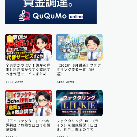
全東信がやばい！破産の理
【2026年8月最新】ファク
由と利用者が今すぐ確認す
タリング業者一覧（66
べき代替サービスまとめ
選）
4298
views
2452
views
『アイファクター』5chの
ファクタリングLIKE（ラ
評判は？危険な口コミを徹
イク）を徹底解説！口コ
底調査！
ミ、評判、闇金の全て