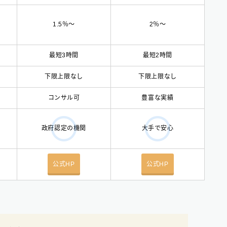
1.5％〜
2％〜
最短3時間
最短2時間
下限上限なし
下限上限なし
コンサル可
豊富な実績
政府認定の機関
大手で安心
公式HP
公式HP