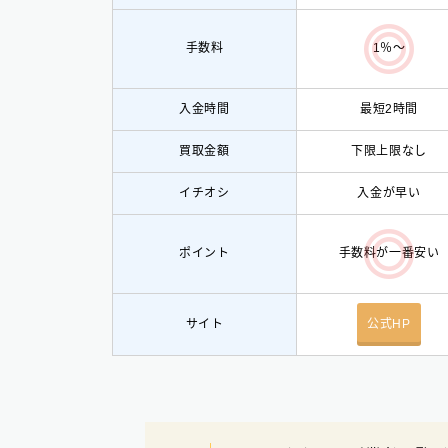
手数料
1％〜
入金時間
最短2時間
買取金額
下限上限なし
イチオシ
入
金が早い
ポイント
手数料が一番安い
サイト
公式HP